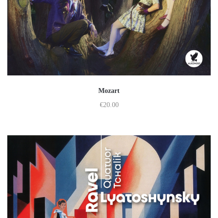
Mozart
€
20.00