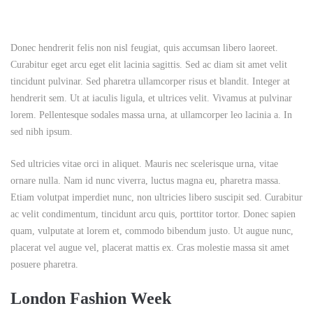
Donec hendrerit felis non nisl feugiat, quis accumsan libero laoreet.
Curabitur eget arcu eget elit lacinia sagittis. Sed ac diam sit amet velit
tincidunt pulvinar. Sed pharetra ullamcorper risus et blandit. Integer at
hendrerit sem. Ut at iaculis ligula, et ultrices velit. Vivamus at pulvinar
lorem. Pellentesque sodales massa urna, at ullamcorper leo lacinia a. In
sed nibh ipsum.
Sed ultricies vitae orci in aliquet. Mauris nec scelerisque urna, vitae
ornare nulla. Nam id nunc viverra, luctus magna eu, pharetra massa.
Etiam volutpat imperdiet nunc, non ultricies libero suscipit sed. Curabitur
ac velit condimentum, tincidunt arcu quis, porttitor tortor. Donec sapien
quam, vulputate at lorem et, commodo bibendum justo. Ut augue nunc,
placerat vel augue vel, placerat mattis ex. Cras molestie massa sit amet
posuere pharetra.
London Fashion Week