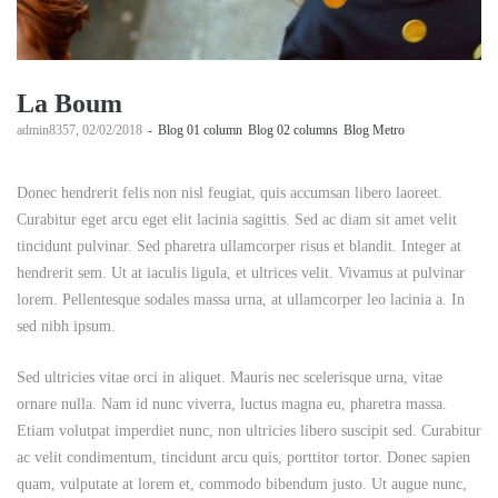
La Boum
by
admin8357
02/02/2018
Blog 01 column
Blog 02 columns
Blog Metro
Donec hendrerit felis non nisl feugiat, quis accumsan libero laoreet.
Curabitur eget arcu eget elit lacinia sagittis. Sed ac diam sit amet velit
tincidunt pulvinar. Sed pharetra ullamcorper risus et blandit. Integer at
hendrerit sem. Ut at iaculis ligula, et ultrices velit. Vivamus at pulvinar
lorem. Pellentesque sodales massa urna, at ullamcorper leo lacinia a. In
sed nibh ipsum.
Sed ultricies vitae orci in aliquet. Mauris nec scelerisque urna, vitae
ornare nulla. Nam id nunc viverra, luctus magna eu, pharetra massa.
Etiam volutpat imperdiet nunc, non ultricies libero suscipit sed. Curabitur
ac velit condimentum, tincidunt arcu quis, porttitor tortor. Donec sapien
quam, vulputate at lorem et, commodo bibendum justo. Ut augue nunc,