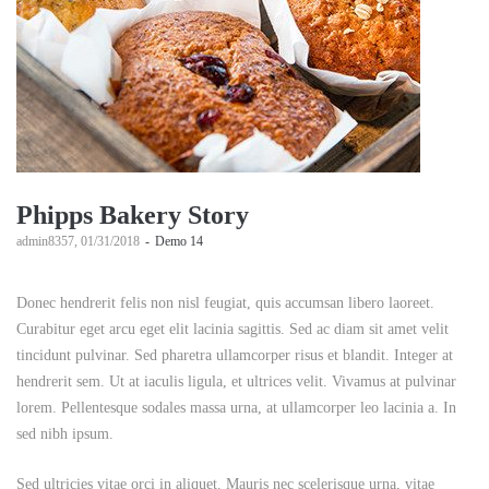
Phipps Bakery Story
by
admin8357
01/31/2018
Demo 14
Donec hendrerit felis non nisl feugiat, quis accumsan libero laoreet.
Curabitur eget arcu eget elit lacinia sagittis. Sed ac diam sit amet velit
tincidunt pulvinar. Sed pharetra ullamcorper risus et blandit. Integer at
hendrerit sem. Ut at iaculis ligula, et ultrices velit. Vivamus at pulvinar
lorem. Pellentesque sodales massa urna, at ullamcorper leo lacinia a. In
sed nibh ipsum.
Sed ultricies vitae orci in aliquet. Mauris nec scelerisque urna, vitae