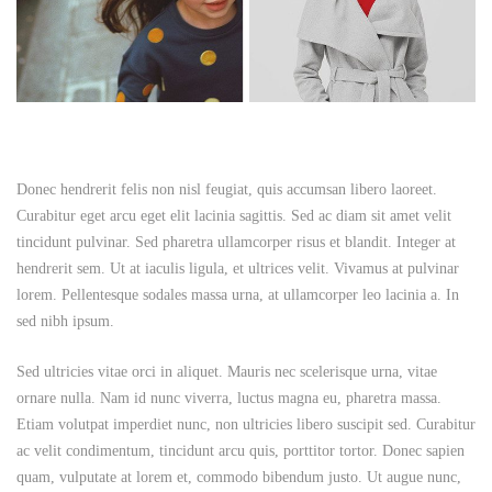
Donec hendrerit felis non nisl feugiat, quis accumsan libero laoreet.
Curabitur eget arcu eget elit lacinia sagittis. Sed ac diam sit amet velit
tincidunt pulvinar. Sed pharetra ullamcorper risus et blandit. Integer at
hendrerit sem. Ut at iaculis ligula, et ultrices velit. Vivamus at pulvinar
lorem. Pellentesque sodales massa urna, at ullamcorper leo lacinia a. In
sed nibh ipsum.
Sed ultricies vitae orci in aliquet. Mauris nec scelerisque urna, vitae
ornare nulla. Nam id nunc viverra, luctus magna eu, pharetra massa.
Etiam volutpat imperdiet nunc, non ultricies libero suscipit sed. Curabitur
ac velit condimentum, tincidunt arcu quis, porttitor tortor. Donec sapien
quam, vulputate at lorem et, commodo bibendum justo. Ut augue nunc,