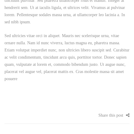
tincidunt pulvinar. Sed pharetra ullamcorper risus et blandit. Integer at
hendrerit sem. Ut at iaculis ligula, et ultrices velit. Vivamus at pulvinar
lorem. Pellentesque sodales massa urna, at ullamcorper leo lacinia a. In
sed nibh ipsum.
Sed ultricies vitae orci in aliquet. Mauris nec scelerisque urna, vitae
ornare nulla. Nam id nunc viverra, luctus magna eu, pharetra massa.
Etiam volutpat imperdiet nunc, non ultricies libero suscipit sed. Curabitur
ac velit condimentum, tincidunt arcu quis, porttitor tortor. Donec sapien
quam, vulputate at lorem et, commodo bibendum justo. Ut augue nunc,
placerat vel augue vel, placerat mattis ex. Cras molestie massa sit amet
posuere
Share this post