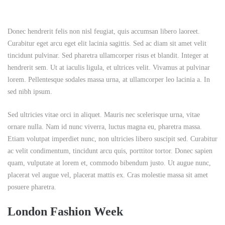
Donec hendrerit felis non nisl feugiat, quis accumsan libero laoreet.
Curabitur eget arcu eget elit lacinia sagittis. Sed ac diam sit amet velit
tincidunt pulvinar. Sed pharetra ullamcorper risus et blandit. Integer at
hendrerit sem. Ut at iaculis ligula, et ultrices velit. Vivamus at pulvinar
lorem. Pellentesque sodales massa urna, at ullamcorper leo lacinia a. In
sed nibh ipsum.
Sed ultricies vitae orci in aliquet. Mauris nec scelerisque urna, vitae
ornare nulla. Nam id nunc viverra, luctus magna eu, pharetra massa.
Etiam volutpat imperdiet nunc, non ultricies libero suscipit sed. Curabitur
ac velit condimentum, tincidunt arcu quis, porttitor tortor. Donec sapien
quam, vulputate at lorem et, commodo bibendum justo. Ut augue nunc,
placerat vel augue vel, placerat mattis ex. Cras molestie massa sit amet
posuere pharetra.
London Fashion Week