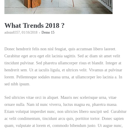
What Trends 2018 ?
by
admin8357
01/16/2018
Demo 15
Donec hendrerit felis non nisl feugiat, quis accumsan libero laoreet.
Curabitur eget arcu eget elit lacinia sagittis. Sed ac diam sit amet velit
tincidunt pulvinar. Sed pharetra ullamcorper risus et blandit. Integer at
hendrerit sem. Ut at iaculis ligula, et ultrices velit. Vivamus at pulvinar
lorem. Pellentesque sodales massa urna, at ullamcorper leo lacinia a. In
sed nibh ipsum.
Sed ultricies vitae orci in aliquet. Mauris nec scelerisque urna, vitae
ornare nulla. Nam id nunc viverra, luctus magna eu, pharetra massa.
Etiam volutpat imperdiet nunc, non ultricies libero suscipit sed. Curabitur
ac velit condimentum, tincidunt arcu quis, porttitor tortor. Donec sapien
quam, vulputate at lorem et, commodo bibendum justo. Ut augue nunc,